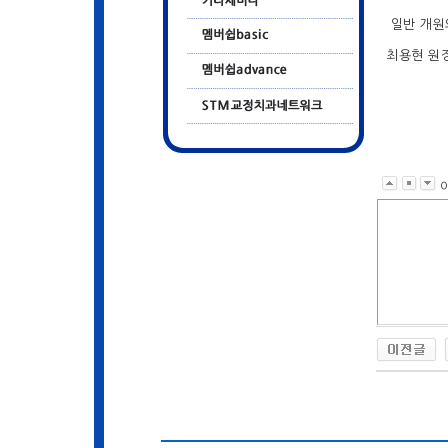
일반 개원의
최용현 원